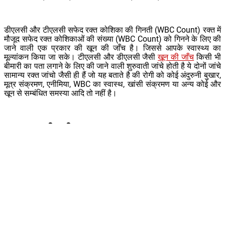
डीएलसी और टीएलसी सफेद रक्त कोशिका की गिनती (WBC Count) रक्त में
मौजूद सफेद रक्त कोशिकाओं की संख्या (WBC Count) को गिनने के लिए की
जाने वाली एक प्रकार की खून की जाँच है। जिससे आपके स्वास्थ्य का
मूल्यांकन किया जा सके। टीएलसी और डीएलसी जैसी
खून की जाँच
किसी भी
बीमारी का पता लगाने के लिए की जाने वाली शुरुवाती जांचे होती है ये दोनों जांचे
सामान्य रक्त जांचो जैसी ही हैं जो यह बताते है की रोगी को कोई अंदुरुनी बुखार,
मूत्र संक्रमण, एनीमिया, WBC का स्वास्थ, खांसी संक्रमण या अन्य कोई और
खून से सम्बंधित समस्या आदि तो नहीं है।
TLC Test (टीएलसी):
टीएलसी या डब्ल्यूबीसी काउंट एक प्रकार की खून
की जाँच है जो सफेद रक्त कोशिकाओं की संख्या (WBC Count) का मूल्यांकन
करता है, जिसे ल्यूकोसाइट्स के रूप में भी जाना जाता है। ल्यूकोसाइट्स हमारे
शरीर के रक्षा तंत्र का आवश्यक अंग हैं क्योंकि ये संक्रमण से लड़ते हैं।
DLC Test
(डीएलसी):
डीएलसी रक्त परीक्षण के द्वारा हमारे शरीर में हर एक
प्रकार के डब्ल्यूबीसी का प्रतिशत नापा जाता है। हमारे रक्त में सामान्य रूप से
पांच प्रकार WBC होते हैं। स्वस्थ वयस्कों में WBC और उनके प्रकारो का
प्रतिशत और सामान्य सीमा निम्नानुसार है: